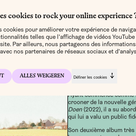
es cookies to rock your online experience 
s cookies pour améliorer votre expérience de naviga
ionnalités telles que l’affichage de vidéos YouTube
e site. Par ailleurs, nous partageons des informations
e avec nos partenaires de réseaux sociaux et d’analys
Crooner anversois 
UT
ALLES WEIGEREN
Définer les cookies
Ayant commencé comme 
crooner de la nouvelle g
Doen
(2022), il a su abor
qui lui a valu un public fid
Son deuxième album très a