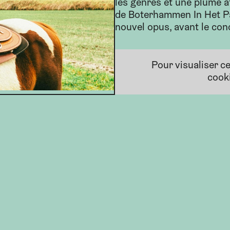
les genres et une plume af
de Boterhammen In Het Pa
nouvel opus, avant le con