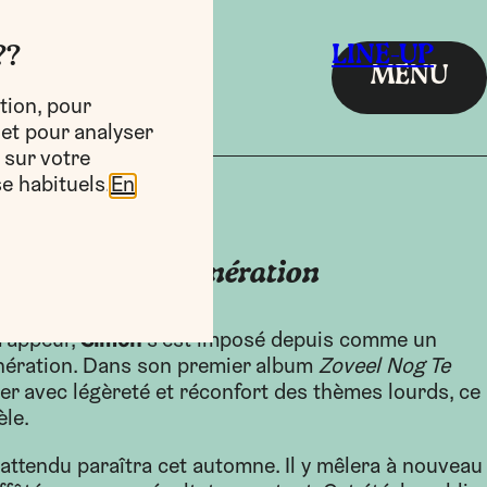
LINE-UP
??
MENU
tion, pour
 et pour analyser
 sur votre
e habituels.
En
de la nouvelle génération
Simon
rappeur,
s’est imposé depuis comme un
énération. Dans son premier album
Zoveel Nog Te
der avec légèreté et réconfort des thèmes lourds, ce
èle.
ttendu paraîtra cet automne. Il y mêlera à nouveau