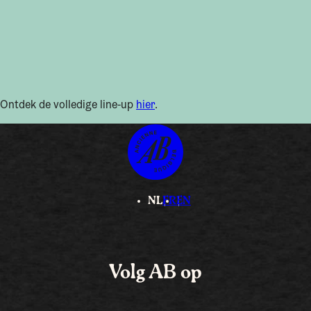
Ontdek de volledige line-up
hier
.
NL
FR
EN
Volg AB op