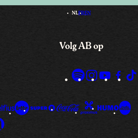
NL
FR
EN
Volg AB op