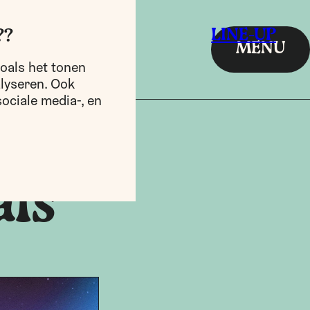
LINE-UP
??
MENU
oals het tonen
alyseren. Ook
ociale media-, en
als