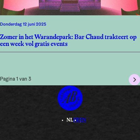
donderdag 12 juni 2025
Zomer in het Warandepark: Bar Chaud trakteert op
een week vol gratis events
Pagina 1 van 3
NL
FR
EN