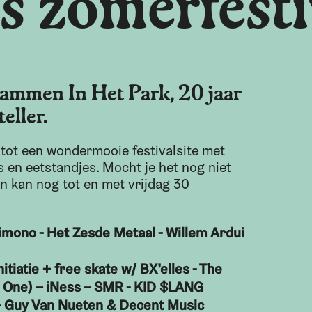
s zomerfesti
hammen In Het Park, 20 jaar
eller.
tot een wondermooie festivalsite met
ars en eetstandjes. Mocht je het nog niet
n kan nog tot en met vrijdag 30
mono - Het Zesde Metaal - Willem Ardui
nitiatie + free skate w/ BX’elles - The
n One) – iNess – SMR - KID $LANG
 - Guy Van Nueten & Decent Music