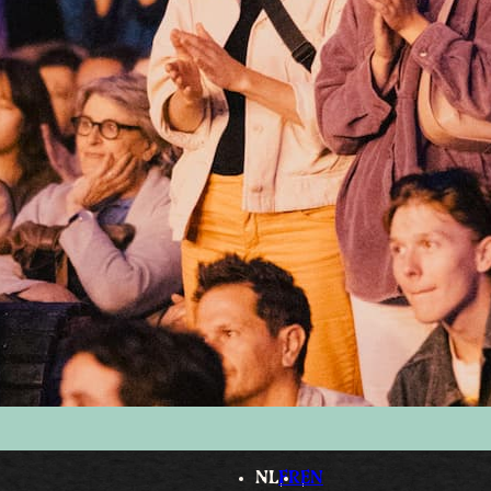
NL
FR
EN