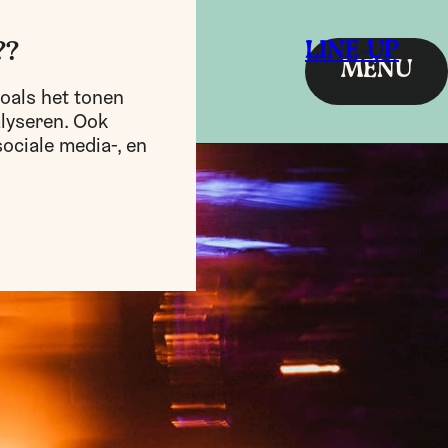
LINE-UP
??
MENU
oals het tonen
alyseren. Ook
ociale media-, en