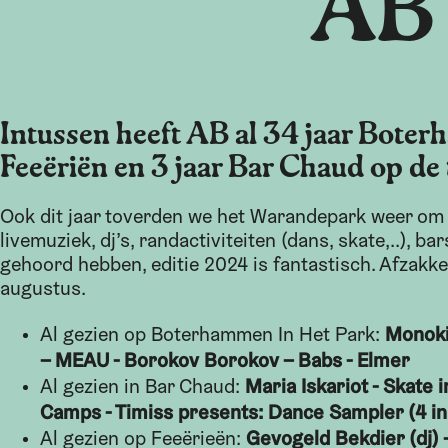
AB’
Intussen heeft AB al 34 jaar Boter
Feeëriën en 3 jaar Bar Chaud op de t
Ook dit jaar toverden we het Warandepark weer om 
livemuziek, dj’s, randactiviteiten (dans, skate,..), b
gehoord hebben, editie 2024 is fantastisch. Afzakke
augustus.
Monoki
Al gezien op Boterhammen In Het Park:
– MEAU - Borokov Borokov – Babs - Elmer
Maria Iskariot - Skate i
Al gezien in Bar Chaud:
Camps - Timiss presents: Dance Sampler (4 i
Gevogeld Bekdier (dj)
Al gezien op Feeërieën: