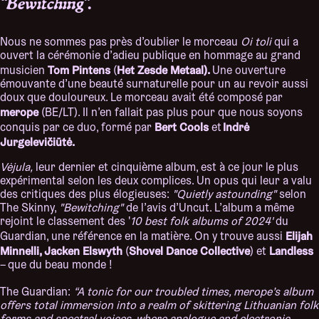
“Bewitching”.
Nous ne sommes pas près d’oublier le morceau
Oi toli
qui a
ouvert la cérémonie d’adieu publique en hommage au grand
Tom Pintens
Het Zesde Metaal).
musicien
(
Une ouverture
émouvante d’une beauté surnaturelle pour un au revoir aussi
doux que douloureux. Le morceau avait été composé par
merope
(BE/LT). Il n’en fallait pas plus pour que nous soyons
Bert Cools
Indrė
conquis par ce duo, formé par
et
Jurgelevičiūtė.
Vėjula,
leur dernier et cinquième album, est à ce jour le plus
expérimental selon les deux complices. Un opus qui leur a valu
des critiques des plus élogieuses:
"Quietly astounding"
selon
The Skinny,
"Bewitching"
de l’avis d’Uncut. L’album a même
rejoint le classement des '
10 best folk albums of 2024'
du
Elijah
Guardian, une référence en la matière. On y trouve aussi
Minnelli, Jacken Elswyth
Shovel Dance Collective
Landless
(
) et
– que du beau monde !
The Guardian:
“A tonic for our troubled times, merope’s album
offers total immersion into a realm of skittering Lithuanian folk