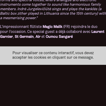
forms and spectral voices, where analogue and electronic
instruments come together to sound like harmonious family
members. Indrė Jurgelevičiūtė sings and plays the kanklės (a
Baltic box zither played in Lithuania since the 15th century) with
a mesmerising power.”
Magic Malik
L’impressionnant flûtiste
(FR) rejoindra le duo
Laurent
pour l’occasion. Ce special guest a déjà collaboré avec
Garnier
St Germain
Air
Oumou Sangaré
,
,
et