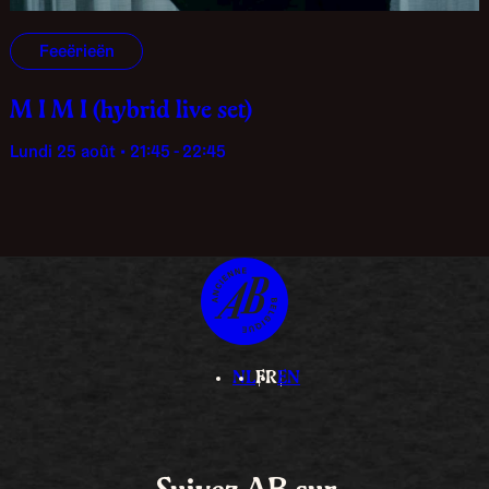
Feeërieën
M I M I (hybrid live set)
lundi 25 août • 21:45 - 22:45
NL
FR
EN