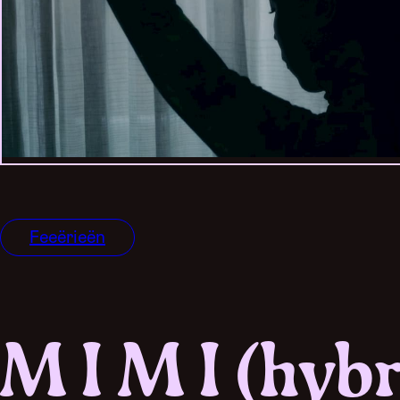
Feeërieën
M I M I (hybr