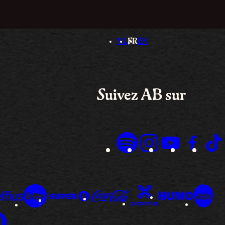
NL
FR
EN
Suivez AB sur