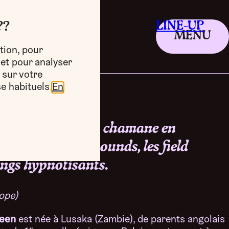
LINE-UP
??
MENU
tion, pour
 et pour analyser
 sur votre
e habituels.
En
ruxelloise se fait chamane en
onstructed club sounds, les field
ongs hypnotisants.
ope)
reen
est née à Lusaka (Zambie), de parents angolais