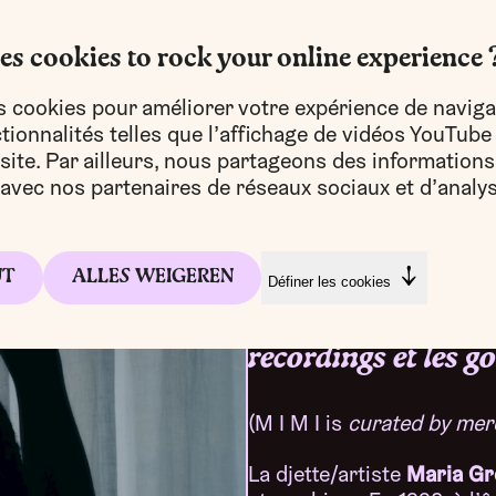
es cookies to rock your online experience 
s cookies pour améliorer votre expérience de naviga
ionnalités telles que l’affichage de vidéos YouTube
e site. Par ailleurs, nous partageons des informations
e avec nos partenaires de réseaux sociaux et d’analys
Quand une djette b
UT
ALLES WEIGEREN
Définer les cookies
multipliant les dec
recordings et les g
(M I M I is
curated by mer
Maria G
La djette/artiste