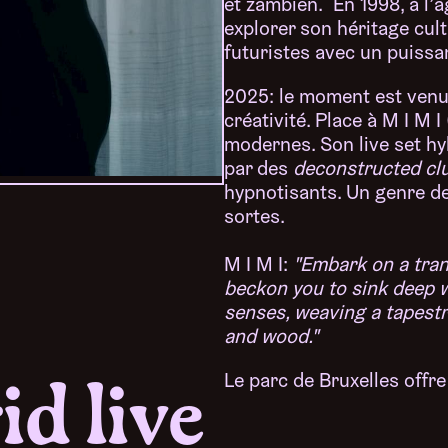
et zambien. En 1998, à l’â
explorer son héritage cult
futuristes avec un puissa
2025: le moment est venu 
créativité. Place à M I M
modernes. Son live set hyb
par des
deconstructed cl
hypnotisants. Un genre de
sortes.
M I M I:
"Embark on a tran
beckon you to sink deep 
senses, weaving a tapestry
and wood."
Le parc de Bruxelles offre
id live