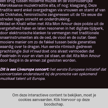
een brug tussen moderne muziek en de voorouderlijke
Marokkaanse muziektraditie aïta, of nog: klaagzang. Deze
traditie werd enkel overgedragen via vrouwen en stamt af van
de Chikhates, feministische zangeressen uit de 12e eeuw die
streden tegen onrecht en onderdrukking.
Widad en Khalil willen met Aïta Mon Amour deze poëzie uit de
vergetelheid halen en laten resoneren in het digitale tijdperk,
door elektronische klanken te vermengen met traditionele
snaarinstrumenten als de oed, de viool en de outar. Geen
mooiere manier om zo de fakkel tussen beide generaties
waardig over te dragen. Hun eerste ritmisch gedreven
prachtsingle
Sidi H’med
doet ons alvast vermoeden dat
Feeërieën in vuur en vlam zal staan, en dat Aïta Mon Amour
door België in de armen zal gesloten worden.
Dit is een Liveurope concert:
het eerste Europese initiatief dat
concertzalen ondersteunt bij de promotie van opkomend
muzikaal talent uit Europa.