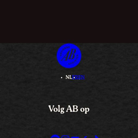
NL
FR
EN
Volg AB op