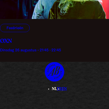
Feeërieën
ØXN
dinsdag 26 augustus • 21:45 - 22:45
NL
FR
EN