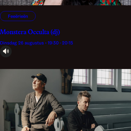
Feeërieën
Monstera Occulta (dj)
dinsdag 26 augustus • 19:30 - 20:15
audioplayer.listen