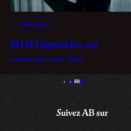
Feeërieën
M I M I (hybrid live set)
lundi 25 août • 21:45 - 22:45
NL
FR
EN
Suivez AB sur