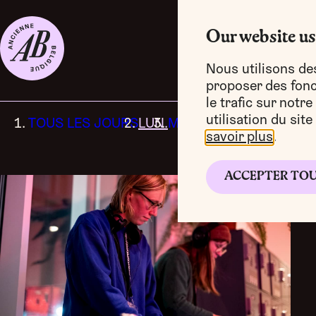
Our website us
Nous utilisons de
proposer des fonct
le trafic sur notr
utilisation du sit
TOUS LES JOURS
LUN.
MAR.
MER.
JEU.
VEN.
Feeërieën
savoir plus
.
ACCEPTER TO