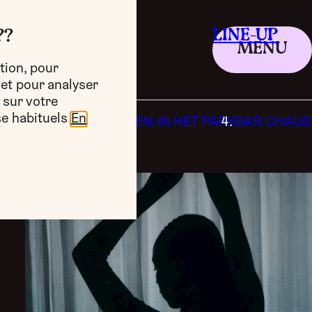
LINE-UP
??
MENU
tion, pour
 et pour analyser
 sur votre
e habituels.
En
EËRIEËN
BOTERHAMMEN IN HET PARK
BAR CHAUD